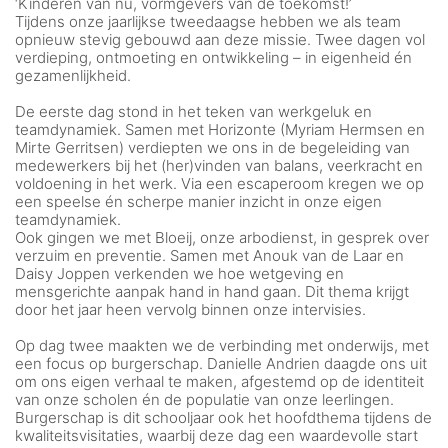
‘Kinderen van nu, vormgevers van de toekomst!’
Tijdens onze jaarlijkse tweedaagse hebben we als team
opnieuw stevig gebouwd aan deze missie. Twee dagen vol
verdieping, ontmoeting en ontwikkeling – in eigenheid én
gezamenlijkheid.
De eerste dag stond in het teken van werkgeluk en
teamdynamiek. Samen met Horizonte (Myriam Hermsen en
Mirte Gerritsen) verdiepten we ons in de begeleiding van
medewerkers bij het (her)vinden van balans, veerkracht en
voldoening in het werk. Via een escaperoom kregen we op
een speelse én scherpe manier inzicht in onze eigen
teamdynamiek.
Ook gingen we met Bloeij, onze arbodienst, in gesprek over
verzuim en preventie. Samen met Anouk van de Laar en
Daisy Joppen verkenden we hoe wetgeving en
mensgerichte aanpak hand in hand gaan. Dit thema krijgt
door het jaar heen vervolg binnen onze intervisies.
Op dag twee maakten we de verbinding met onderwijs, met
een focus op burgerschap. Danielle Andrien daagde ons uit
om ons eigen verhaal te maken, afgestemd op de identiteit
van onze scholen én de populatie van onze leerlingen.
Burgerschap is dit schooljaar ook het hoofdthema tijdens de
kwaliteitsvisitaties, waarbij deze dag een waardevolle start