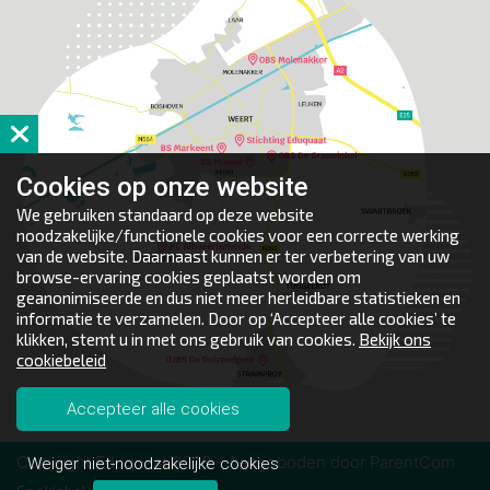
Cookies op
onze website
We gebruiken standaard op deze website
noodzakelijke/functionele cookies voor een correcte werking
van de website. Daarnaast kunnen er ter verbetering van uw
browse-ervaring cookies geplaatst worden om
geanonimiseerde en dus niet meer herleidbare statistieken en
informatie te verzamelen. Door op ‘Accepteer alle cookies’ te
klikken, stemt u in met ons gebruik van cookies.
Bekijk ons
cookiebeleid
Accepteer alle cookies
Copyright Eduquaat 2026 - Aangeboden door
ParentCom
Weiger niet-noodzakelijke cookies